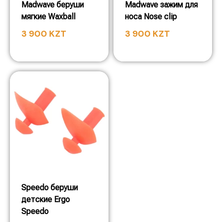
Madwave беруши
Madwave зажим для
мягкие Waxball
носа Nose clip
3 900
KZT
3 900
KZT
Speedo беруши
детские Ergo
Speedo