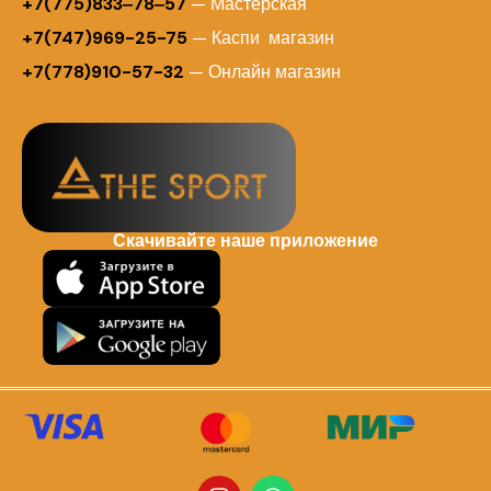
+7(775)833‒78‒57
— Мастерская
+7(747)969-25-75
— Каспи магазин
+7(778)910-57-32
— Онлайн магазин
Скачивайте наше приложение