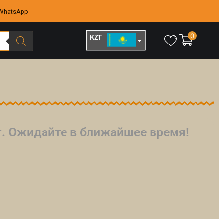
WhatsApp
0
KZT
RUB
йт. Ожидайте в ближайшее время!