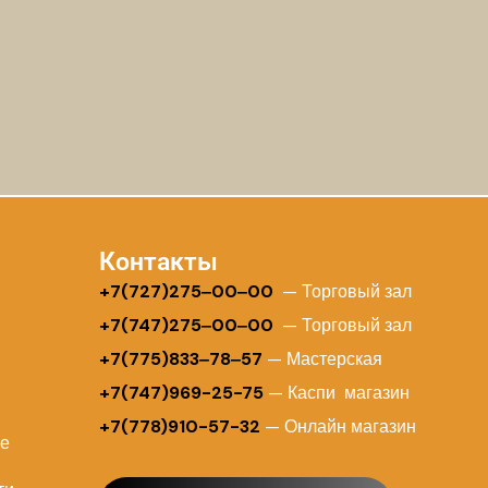
Контакты
+
7(727)275‒00‒00
— Торговый зал
+7(747)275‒00‒00
— Торговый зал
+7(775)833‒78‒57
— Мастерская
+7(747)969-25-75
— Каспи магазин
+7(778)910-57-32
— Онлайн магазин
ие