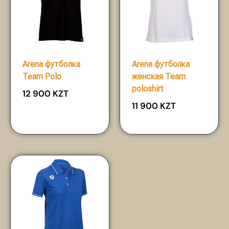
Arena футболка
Arena футболка
Team Polo
женская Team
poloshirt
12 900
KZT
11 900
KZT