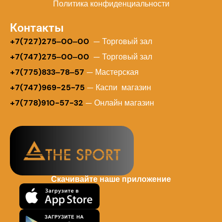
Политика конфиденциальности
Контакты
+
7(727)275‒00‒00
— Торговый зал
+7(747)275‒00‒00
— Торговый зал
+7(775)833‒78‒57
— Мастерская
+7(747)969-25-75
— Каспи магазин
+7(778)910-57-32
— Онлайн магазин
Скачивайте наше приложение