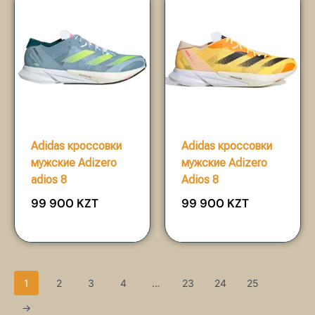
Adidas кроссовки
Adidas кроссовки
мужские Adizero
мужские Adizero
adios 8
Adios 8
99 900
KZT
99 900
KZT
1
2
3
4
…
23
24
25
→