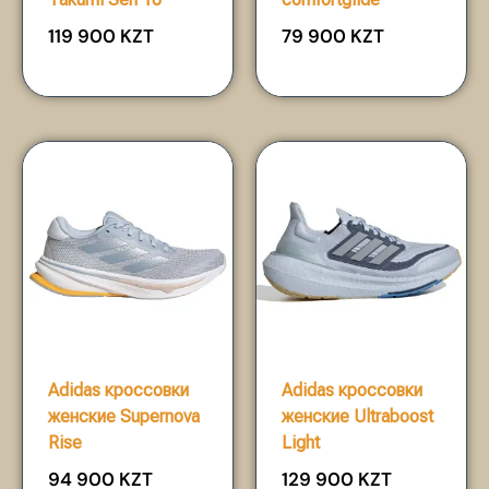
119 900
KZT
79 900
KZT
Adidas кроссовки
Adidas кроссовки
женские Supernova
женские Ultraboost
Rise
Light
94 900
KZT
129 900
KZT