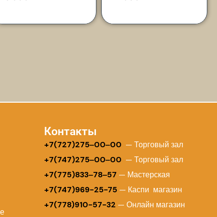
Контакты
+
7(727)275‒00‒00
— Торговый зал
+7(747)275‒00‒00
— Торговый зал
+7(775)833‒78‒57
— Мастерская
+7(747)969-25-75
— Каспи магазин
+7(778)910-57-32
— Онлайн магазин
ие