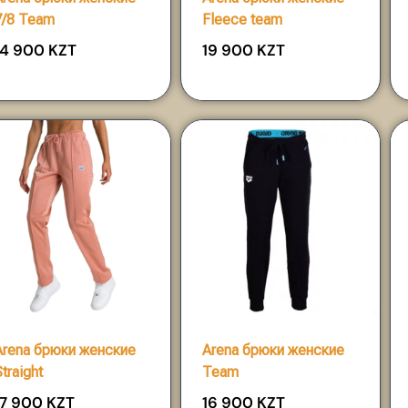
7/8 Team
Fleece team
14 900
KZT
19 900
KZT
Arena брюки женские
Arena брюки женские
traight
Team
17 900
KZT
16 900
KZT