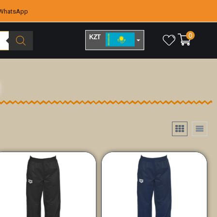
WhatsApp
0
KZT
RUB
И