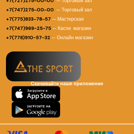
+
7(727)275‒00‒00
— Торговый зал
+7(747)275‒00‒00
— Торговый зал
+7(775)833‒78‒57
— Мастерская
+7(747)969-25-75
— Каспи магазин
+7(778)910-57-32
— Онлайн магазин
Скачивайте наше приложение