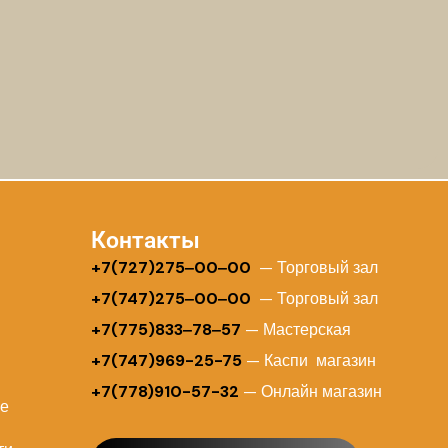
Контакты
+
7(727)275‒00‒00
— Торговый зал
+7(747)275‒00‒00
— Торговый зал
+7(775)833‒78‒57
— Мастерская
+7(747)969-25-75
— Каспи магазин
+7(778)910-57-32
— Онлайн магазин
ие