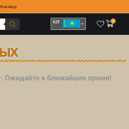
WhatsApp
0
KZT
RUB
ЛЫХ
йт. Ожидайте в ближайшее время!