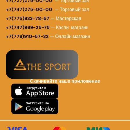
+
7(727)275‒00‒00
— Торговый зал
+7(747)275‒00‒00
— Торговый зал
+7(775)833‒78‒57
— Мастерская
+7(747)969-25-75
— Каспи магазин
+7(778)910-57-32
— Онлайн магазин
Скачивайте наше приложение