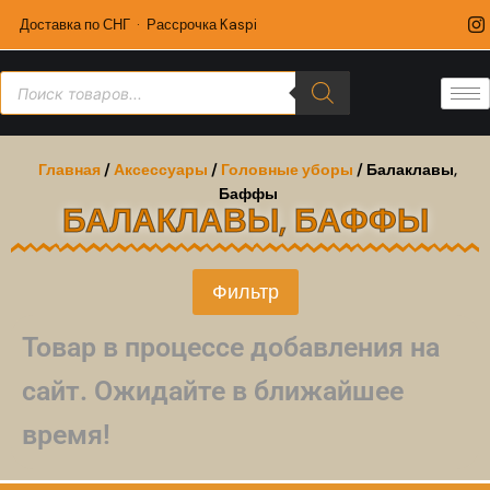
Доставка по СНГ · Рассрочка Kaspi
Главная
/
Аксессуары
/
Головные уборы
/ Балаклавы,
Баффы
БАЛАКЛАВЫ, БАФФЫ
Фильтр
Товар в процессе добавления на
сайт. Ожидайте в ближайшее
время!