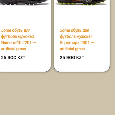
Joma обувь для
Joma обувь для
футбола мужская
футбола мужская
Numero-10 2201 —
Supercopa 2301 —
artificial grass
artificial grass
25 900
KZT
25 900
KZT