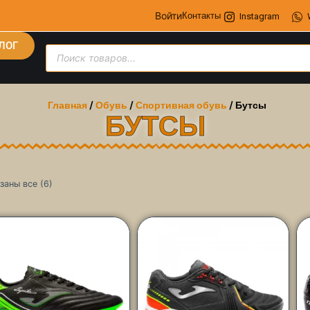
Войти
Контакты
Instagram
ЛОГ
Главная
/
Обувь
/
Спортивная обувь
/ Бутсы
БУТСЫ
заны все (6)