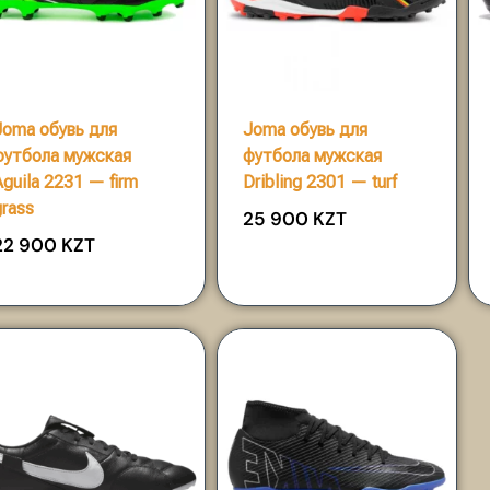
Joma обувь для
Joma обувь для
футбола мужская
футбола мужская
Aguila 2231 — firm
Dribling 2301 — turf
grass
25 900
KZT
22 900
KZT