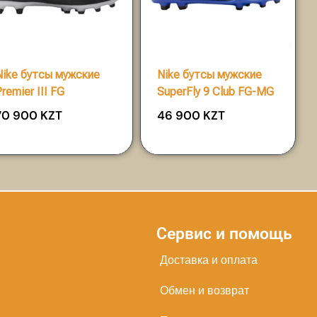
Nike бутсы мужские
Nike бутсы мужские
Premier III FG
SuperFly 9 Club FG-MG
70 900
KZT
46 900
KZT
Сервис и помощь
Доставка и оплата
Обмен и возврат