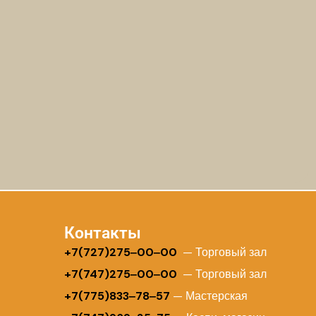
Контакты
+
7(727)275‒00‒00
— Торговый зал
+7(747)275‒00‒00
— Торговый зал
+7(775)833‒78‒57
— Мастерская