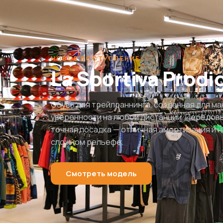
НОВОЕ ПОСТУПЛЕНИЕ
La Sportiva Prodi
Обувь для трейлраннинга, созданная для м
уверенности на любой дистанции. Передовы
точная посадка — отличная амортизация и 
сложном рельефе.
Смотреть модель