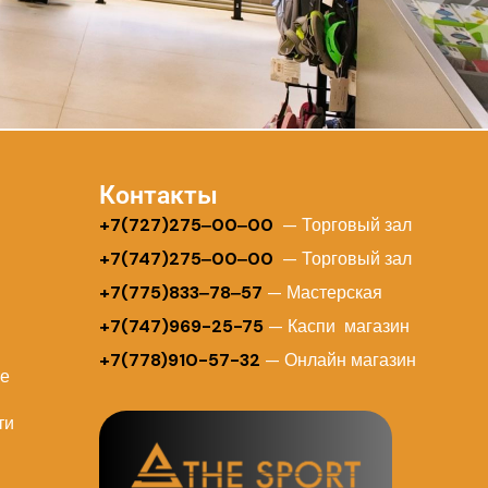
Контакты
+
7(727)275‒00‒00
— Торговый зал
+7(747)275‒00‒00
— Торговый зал
+7(775)833‒78‒57
— Мастерская
+7(747)969-25-75
— Каспи магазин
+7(778)910-57-32
— Онлайн магазин
ие
ти