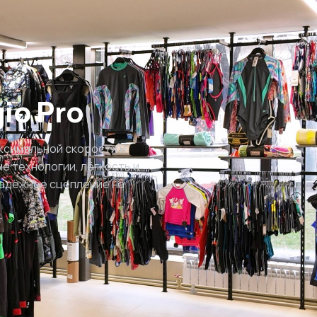
gio Pro
аксимальной скорости и
е технологии, лёгкость и
надёжное сцепление на