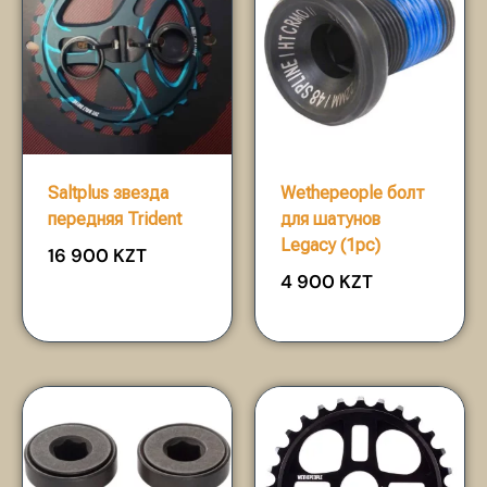
Saltplus звезда
Wethepeople болт
передняя Trident
для шатунов
Legacy (1pc)
16 900
KZT
4 900
KZT