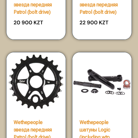
звезда передняя
звезда передняя
Patrol (bolt drive)
Patrol (bolt drive)
20 900
KZT
22 900
KZT
Wethepeople
Wethepeople
звезда передняя
шатуны Logic
Patrol (bolt drive)
(including wtp