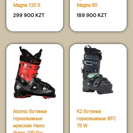
Magna 120 S
Magna 80
299 900
KZT
189 900
KZT
Atomic ботинки
K2 ботинки
горнолыжные
горнолыжные BFC
мужские Hawx
75 W
Prime 100 Gw