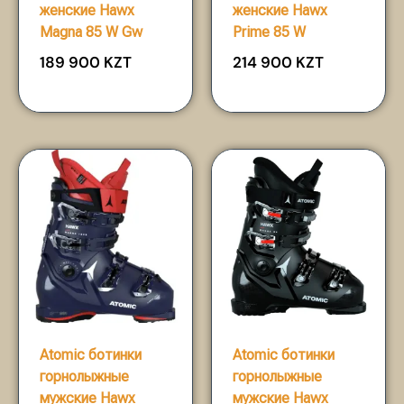
женские Hawx
женские Hawx
Magna 85 W Gw
Prime 85 W
189 900
KZT
214 900
KZT
Atomic ботинки
Atomic ботинки
горнолыжные
горнолыжные
мужские Hawx
мужские Hawx