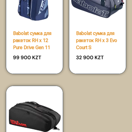
Babolat сумка для
Babolat сумка для
ракеток RH x 12
ракеток RH x 3 Evo
Pure Drive Gen 11
Court S
99 900
KZT
32 900
KZT