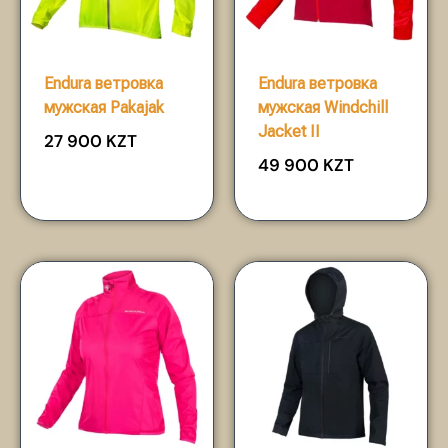
Endura ветровка
Endura ветровка
мужская Pakajak
мужская Windchill
Jacket II
27 900
KZT
49 900
KZT