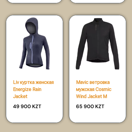
Liv куртка женская
Mavic ветровка
Energize Rain
мужская Cosmic
Jacket
Wind Jacket M
49 900
KZT
65 900
KZT