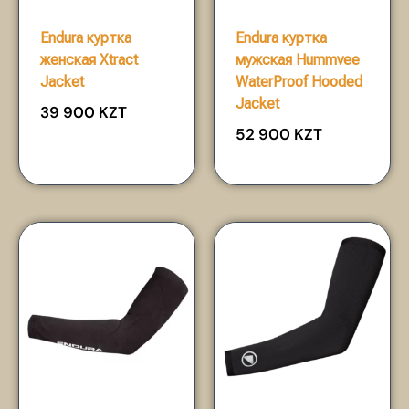
Endura куртка
Endura куртка
женская Xtract
мужская Hummvee
Jacket
WaterProof Hooded
Jacket
39 900
KZT
52 900
KZT