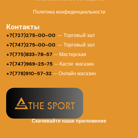
Политика конфиденциальности
Контакты
+
7(727)275‒00‒00
— Торговый зал
+7(747)275‒00‒00
— Торговый зал
+7(775)833‒78‒57
— Мастерская
+7(747)969-25-75
— Каспи магазин
+7(778)910-57-32
— Онлайн магазин
Скачивайте наше приложение