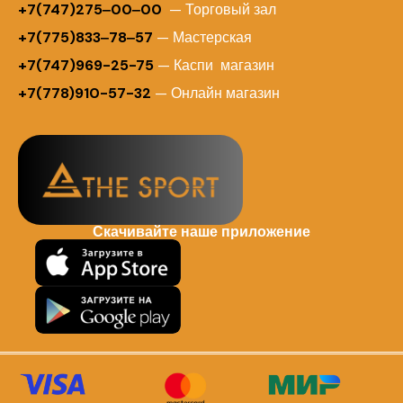
+7(747)275‒00‒00
— Торговый зал
+7(775)833‒78‒57
— Мастерская
+7(747)969-25-75
— Каспи магазин
+7(778)910-57-32
— Онлайн магазин
Скачивайте наше приложение