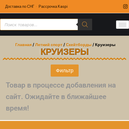
Доставка по СНГ · Рассрочка Kaspi
Главная
/
Летний спорт
/
Скейтборды
/ Круизеры
КРУИЗЕРЫ
Фильтр
Товар в процессе добавления на
сайт. Ожидайте в ближайшее
время!