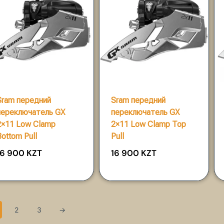
Sram передний
Sram передний
переключатель GX
переключатель GX
2×11 Low Clamp
2×11 Low Clamp Top
Bottom Pull
Pull
16 900
KZT
16 900
KZT
2
3
→