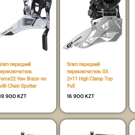
Sram передний
Sram передний
переключатель
переключатель GX
Force22 Yaw Braze-on
2×11 High Clamp Top
with Chain Spotter
Pull
39 900
KZT
16 900
KZT