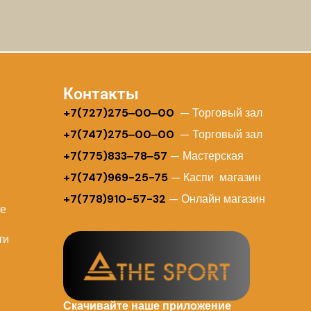
Контакты
+
7(727)275‒00‒00
— Торговый зал
+7(747)275‒00‒00
— Торговый зал
+7(775)833‒78‒57
— Мастерская
+7(747)969-25-75
— Каспи магазин
+7(778)910-57-32
— Онлайн магазин
ие
ти
Скачивайте наше приложение