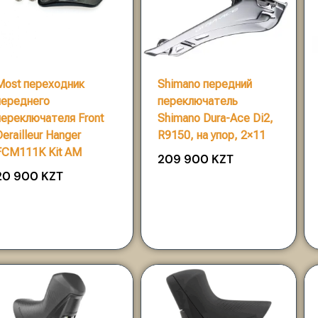
Most переходник
Shimano передний
переднего
переключатель
переключателя Front
Shimano Dura-Ace Di2,
Derailleur Hanger
R9150, на упор, 2×11
FCM111K Kit AM
209 900
KZT
20 900
KZT