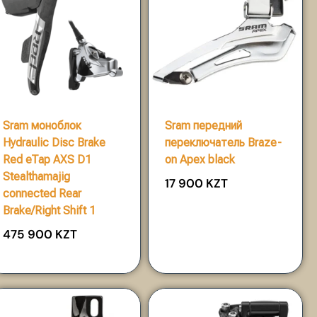
Sram моноблок
Sram передний
Hydraulic Disc Brake
переключатель Braze-
Red eTap AXS D1
on Apex black
Stealthamajig
17 900
KZT
connected Rear
Brake/Right Shift 1
475 900
KZT