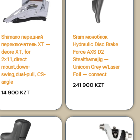
Shimano передний
Sram моноблок
переключатель XT —
Hydraulic Disc Brake
deore XT, for
Force AXS D2
2×11,direct
Stealthamajig —
mount,down-
Unicorn Grey w/Laser
swing,dual-pull, CS-
Foil — connect
angle
241 900
KZT
14 900
KZT