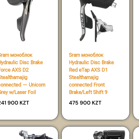
Sram моноблок
Sram моноблок
Hydraulic Disc Brake
Hydraulic Disc Brake
Force AXS D2
Red eTap AXS D1
Stealthamajig
Stealthamajig
connected — Unicorn
connected Front
Grey w/Laser Foil
Brake/Left Shift 9
241 900
KZT
475 900
KZT