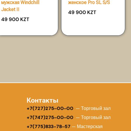
мужская Windchill
женское Pro SL S/S
Jacket II
49 900
KZT
49 900
KZT
Контакты
+
7(727)275‒00‒00
— Торговый зал
+7(747)275‒00‒00
— Торговый зал
+7(775)833‒78‒57
— Мастерская