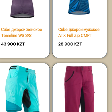
Cube джерси женское
Cube джерси мужское
Teamline WS S/S
ATX Full Zip CMPT
43 900
KZT
28 900
KZT