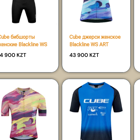
Cube бибшорты
Cube джерси женское
женские Blackline WS
Blackline WS ART
14 900
KZT
43 900
KZT