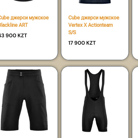
Cube джерси мужское
Cube джерси мужское
Blackline ART
Vertex X Actionteam
S/S
43 900
KZT
17 900
KZT