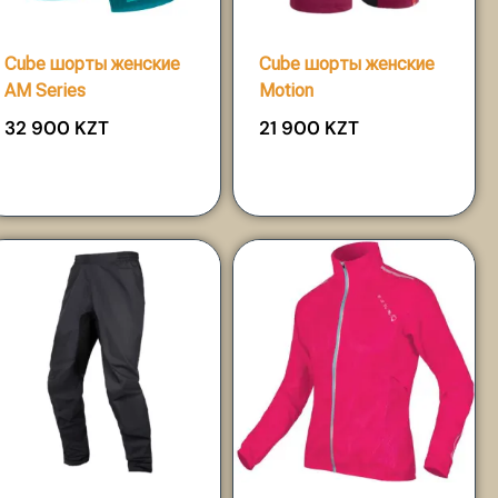
Cube шорты женские
Cube шорты женские
AM Series
Motion
32 900
KZT
21 900
KZT