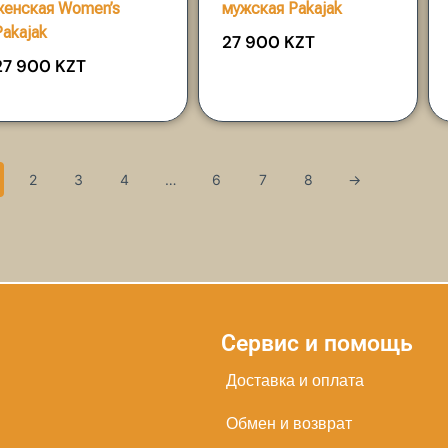
женская Women’s
мужская Pakajak
Pakajak
27 900
KZT
27 900
KZT
2
3
4
…
6
7
8
→
Сервис и помощь
Доставка и оплата
Обмен и возврат