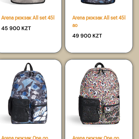
Arena рюкзак All set 45l
Arena рюкзак All set 45l
ao
45 900
KZT
49 900
KZT
Arena рюкзак One go
Arena рюкзак One go