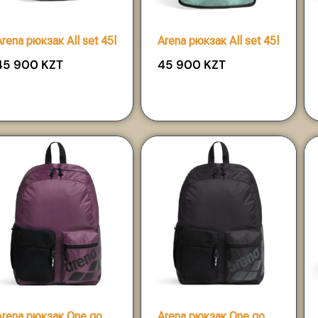
Arena рюкзак All set 45l
Arena рюкзак All set 45l
45 900
KZT
45 900
KZT
Arena рюкзак One go
Arena рюкзак One go