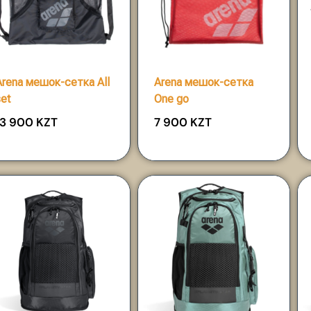
Arena мешок-сетка All
Arena мешок-сетка
set
One go
13 900
KZT
7 900
KZT