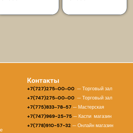
Контакты
+
7(727)275‒00‒00
— Торговый зал
+7(747)275‒00‒00
— Торговый зал
+7(775)833‒78‒57
— Мастерская
+7(747)969-25-75
— Каспи магазин
+7(778)910-57-32
— Онлайн магазин
ие