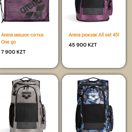
Arena мешок-сетка
Arena рюкзак All set 45l
One go
45 900
KZT
7 900
KZT