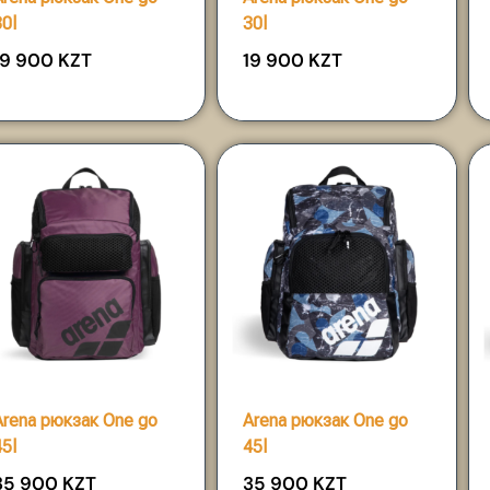
30l
30l
19 900
KZT
19 900
KZT
Arena рюкзак One go
Arena рюкзак One go
45l
45l
35 900
KZT
35 900
KZT