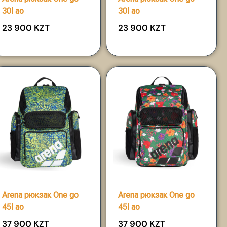
30l ao
30l ao
23 900
KZT
23 900
KZT
Arena рюкзак One go
Arena рюкзак One go
45l ao
45l ao
37 900
KZT
37 900
KZT