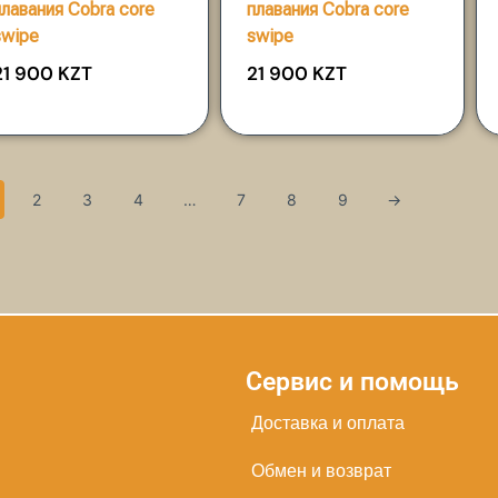
плавания Cobra core
плавания Cobra core
swipe
swipe
21 900
KZT
21 900
KZT
2
3
4
…
7
8
9
→
Сервис и помощь
Доставка и оплата
Обмен и возврат