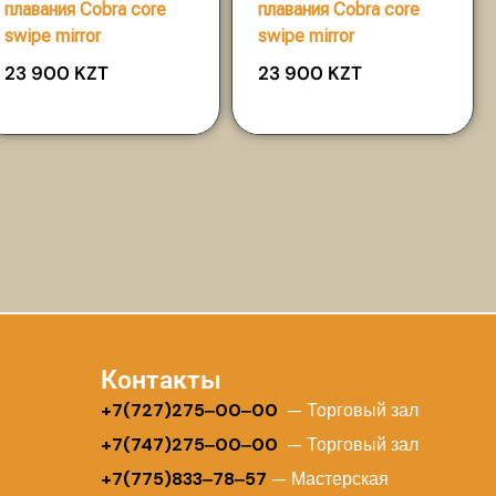
плавания Cobra core
плавания Cobra core
swipe mirror
swipe mirror
23 900
KZT
23 900
KZT
Контакты
+
7(727)275‒00‒00
— Торговый зал
+7(747)275‒00‒00
— Торговый зал
+7(775)833‒78‒57
— Мастерская