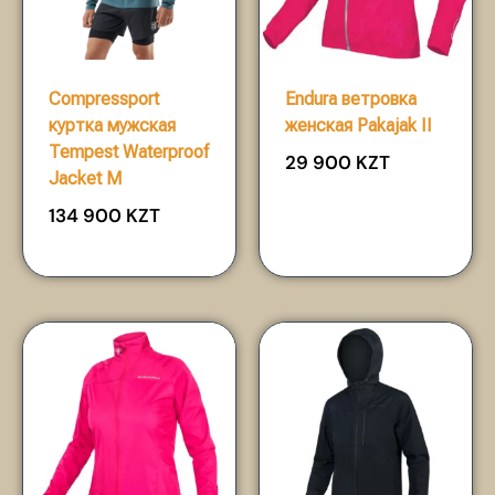
Compressport
Endura ветровка
куртка мужская
женская Pakajak II
Tempest Waterproof
29 900
KZT
Jacket M
134 900
KZT