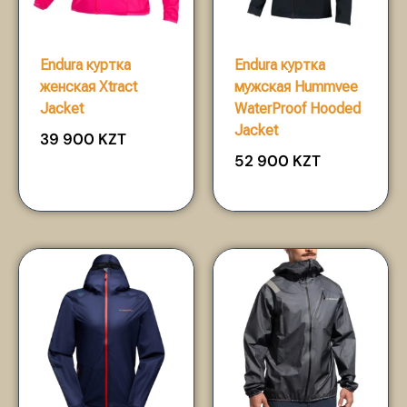
Endura куртка
Endura куртка
женская Xtract
мужская Hummvee
Jacket
WaterProof Hooded
Jacket
39 900
KZT
52 900
KZT