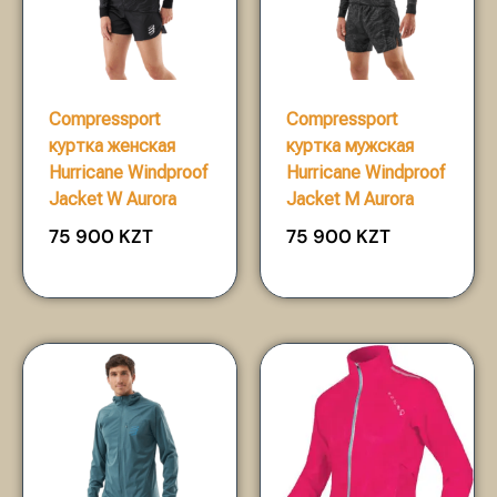
Compressport
Compressport
куртка женская
куртка мужская
Hurricane Windproof
Hurricane Windproof
Jacket W Aurora
Jacket M Aurora
75 900
KZT
75 900
KZT