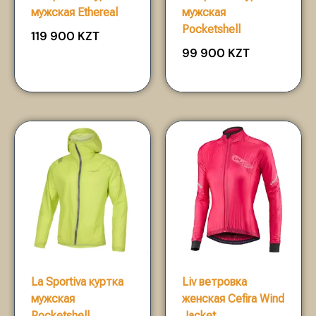
мужская Ethereal
мужская
Pocketshell
119 900
KZT
99 900
KZT
La Sportiva куртка
Liv ветровка
мужская
женская Cefira Wind
Pocketshell
Jacket