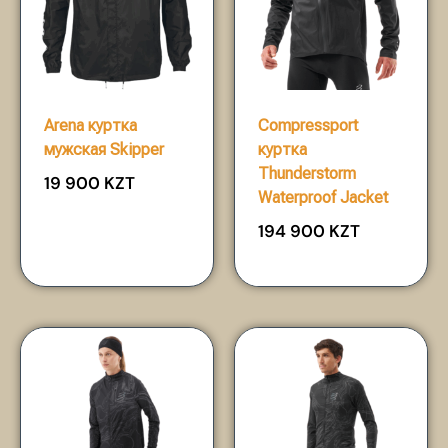
Arena куртка
Compressport
мужская Skipper
куртка
Thunderstorm
19 900
KZT
Waterproof Jacket
194 900
KZT