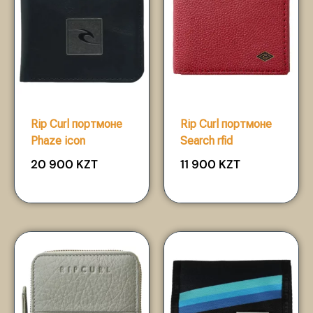
Rip Curl портмоне
Rip Curl портмоне
Phaze icon
Search rfid
20 900
KZT
11 900
KZT