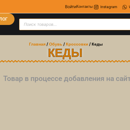
Войти
Контакты
Instagram
ЛОГ
Главная
/
Обувь
/
Кроссовки
/ Кеды
КЕДЫ
Товар в процессе добавления на са