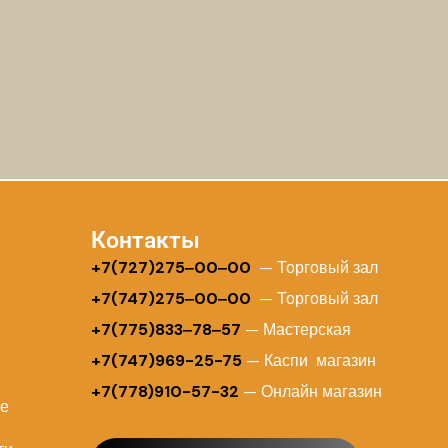
Контакты
+
7(727)275‒00‒00
— Торговый зал
+7(747)275‒00‒00
— Торговый зал
+7(775)833‒78‒57
— Мастерская
+7(747)969-25-75
— Каспи магазин
+7(778)910-57-32
— Онлайн магазин
ие