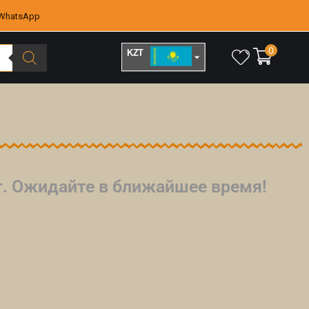
WhatsApp
0
KZT
RUB
йт. Ожидайте в ближайшее время!