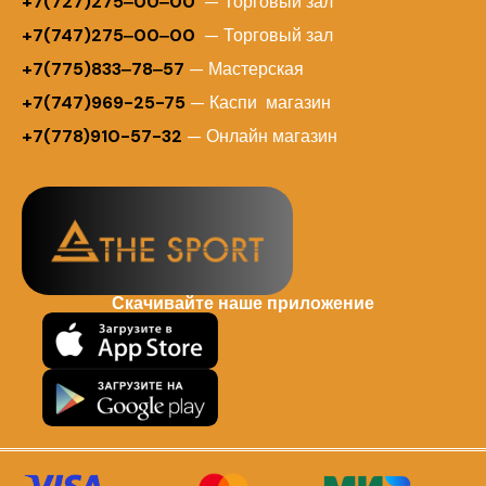
+
7(727)275‒00‒00
— Торговый зал
+7(747)275‒00‒00
— Торговый зал
+7(775)833‒78‒57
— Мастерская
+7(747)969-25-75
— Каспи магазин
+7(778)910-57-32
— Онлайн магазин
Скачивайте наше приложение