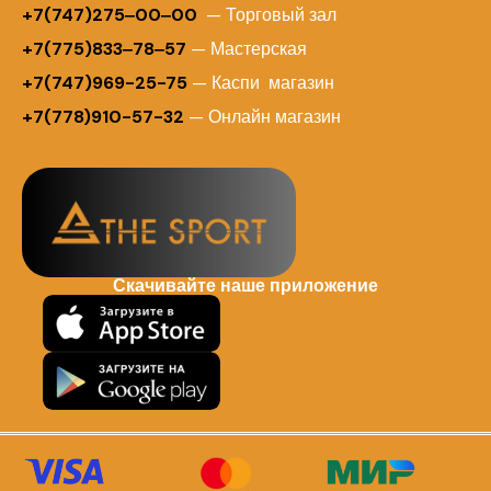
+7(747)275‒00‒00
— Торговый зал
+7(775)833‒78‒57
— Мастерская
+7(747)969-25-75
— Каспи магазин
+7(778)910-57-32
— Онлайн магазин
Скачивайте наше приложение