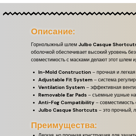
Описание:
Горнолыжный шлем
Julbo Casque Shortcut
оболочкой обеспечивает высокий уровень без
совместимость с масками делают этот шлем 
In-Mold Construction
– прочная и легкая
Adjustable Fit System
– система регулир
Ventilation System
– эффективная венти
Removable Ear Pads
– съемные ушные нак
Anti-Fog Compatibility
– совместимость 
Julbo Casque Shortcuts
– это прочный, 
Преимущества:
Легкая, но прочная конструкция для защит