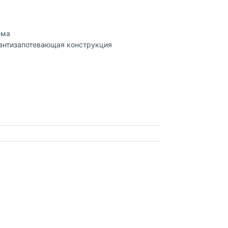
ема
 антизапотевающая конструкция