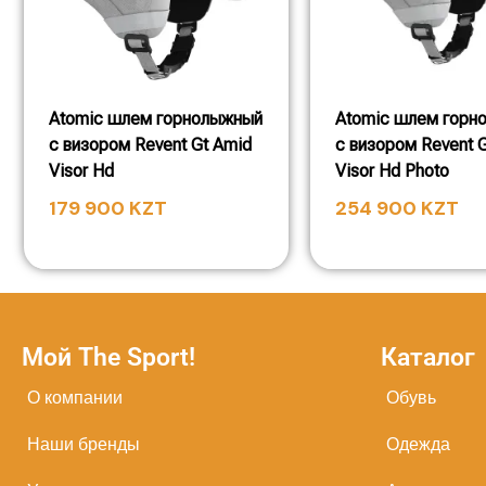
Atomic шлем горнолыжный
Atomic шлем горн
с визором Revent Gt Amid
с визором Revent G
Visor Hd
Visor Hd Photo
179 900
KZT
254 900
KZT
Мой The Sport!
Каталог
О компании
Обувь
Наши бренды
Одежда