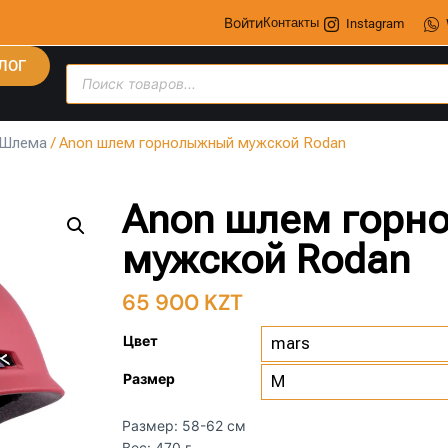
Войти
Контакты
Instagram
ЛОГ
Шлема
/ Anon шлем горнолыжный мужской Rodan
Anon шлем горн
мужской Rodan
65 900
KZT
Цвет
Размер
Размер: 58-62 см
Вес: 470 г