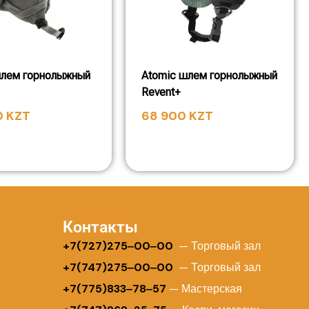
шлем горнолыжный
Atomic шлем горнолыжный
Revent+
0
KZT
68 900
KZT
Контакты
+
7(727)275‒00‒00
— Торговый зал
+7(747)275‒00‒00
— Торговый зал
+7(775)833‒78‒57
— Мастерская