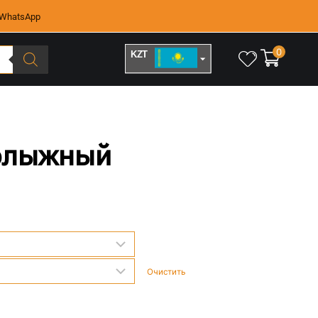
WhatsApp
0
KZT
RUB
олыжный
Очистить