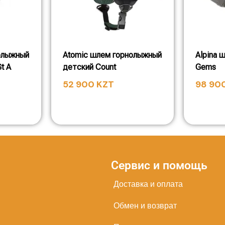
олыжный
Atomic шлем горнолыжный
Alpina 
t A
детский Count
Gems
52 900
KZT
98 90
Сервис и помощь
Доставка и оплата
Обмен и возврат