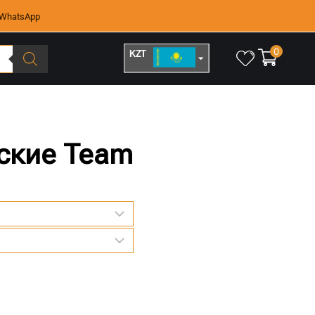
WhatsApp
0
KZT
RUB
ские Team