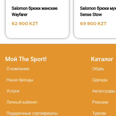
Salomon брюки женские
Salomon брюки му
Wayfarer
Sense Stow
62 900
KZT
69 900
KZT
Мой The Sport!
Каталог
О компании
Обувь
Наши бренды
Одежда
Услуги
Аксессуары
Личный кабинет
Рюкзаки
Подарочные сертификаты
Туризм