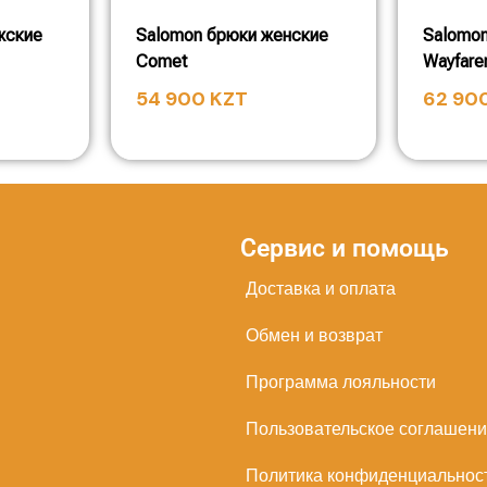
жские
Salomon брюки женские
Salomon
Comet
Wayfare
54 900
KZT
62 90
Сервис и помощь
Доставка и оплата
Обмен и возврат
Программа лояльности
Пользовательское соглашен
Политика конфиденциальнос