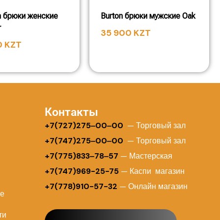
 брюки женские
Burton брюки мужские Oak
r
35 900
KZT
0
KZT
Контакты
+
7(727)275‒00‒00
— Торговый зал
+7(747)275‒00‒00
— Торговый зал
+7(775)833‒78‒57
— Мастерская
+7(747)969-25-75
— Каспи магазин
+7(778)910-57-32
— Онлайн магазин
ие
ти