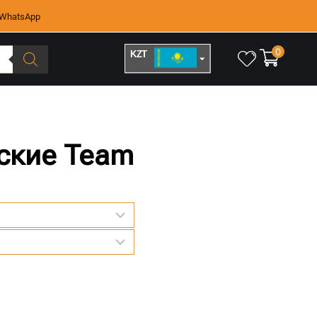
WhatsApp
0
KZT
RUB
ские Team