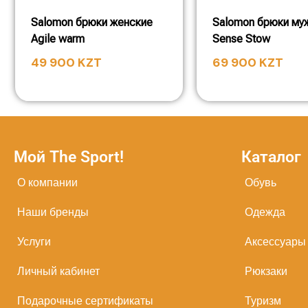
Salomon брюки женские
Salomon брюки му
Agile warm
Sense Stow
49 900
KZT
69 900
KZT
Мой The Sport!
Каталог
О компании
Обувь
Наши бренды
Одежда
Услуги
Аксессуары
Личный кабинет
Рюкзаки
Подарочные сертификаты
Туризм