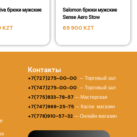
tiva брюки мужские
Salomon брюки мужские
Sense Aero Stow
0
KZT
69 900
KZT
Контакты
+
7(727)275‒00‒00
— Торговый зал
+7(747)275‒00‒00
— Торговый зал
+7(775)833‒78‒57
— Мастерская
+7(747)969-25-75
— Каспи магазин
+7(778)910-57-32
— Онлайн магазин
ие
ти