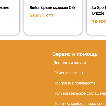
жские
Burton брюки мужские Oak
La Spor
Drizzle
35 900
KZT
79 90
Сервис и помощь
Доставка и оплата
Обмен и возврат
Программа лояльности
Пользовательское соглашен
Политика конфиденциальнос