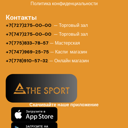
Политика конфиденциальности
Контакты
+
7(727)275‒00‒00
— Торговый зал
+7(747)275‒00‒00
— Торговый зал
+7(775)833‒78‒57
— Мастерская
+7(747)969-25-75
— Каспи магазин
+7(778)910-57-32
— Онлайн магазин
Скачивайте наше приложение