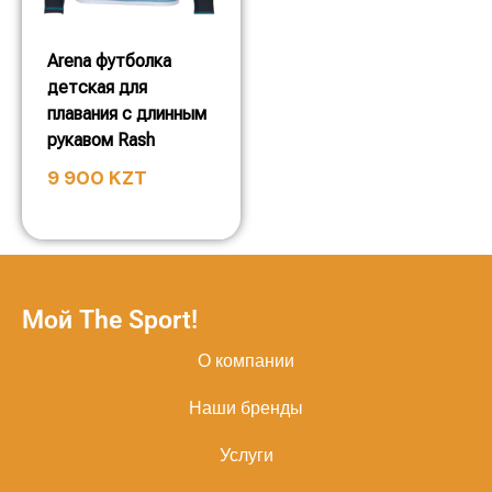
Arena футболка
детская для
плавания с длинным
рукавом Rash
9 900
KZT
Мой The Sport!
О компании
Наши бренды
Услуги