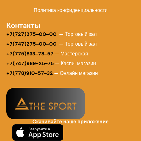
Политика конфиденциальности
Контакты
+
7(727)275‒00‒00
— Торговый зал
+7(747)275‒00‒00
— Торговый зал
+7(775)833‒78‒57
— Мастерская
+7(747)969-25-75
— Каспи магазин
+7(778)910-57-32
— Онлайн магазин
Скачивайте наше приложение