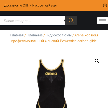
Доставка по СНГ · Рассрочка Kaspi
Главная
/
Плавание
/
Гидрокостюмы
/ Arena костюм
профессиональный женский Powerskin carbon glide