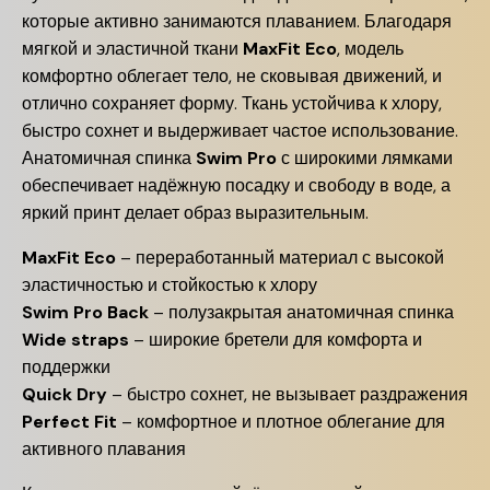
которые активно занимаются плаванием. Благодаря
мягкой и эластичной ткани
MaxFit Eco
, модель
комфортно облегает тело, не сковывая движений, и
отлично сохраняет форму. Ткань устойчива к хлору,
быстро сохнет и выдерживает частое использование.
Анатомичная спинка
Swim Pro
с широкими лямками
обеспечивает надёжную посадку и свободу в воде, а
яркий принт делает образ выразительным.
MaxFit Eco
– переработанный материал с высокой
эластичностью и стойкостью к хлору
Swim Pro Back
– полузакрытая анатомичная спинка
Wide straps
– широкие бретели для комфорта и
поддержки
Quick Dry
– быстро сохнет, не вызывает раздражения
Perfect Fit
– комфортное и плотное облегание для
активного плавания