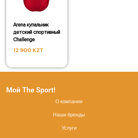
Arena купальник
детский спортивный
Challenge
12 900
KZT
Мой The Sport!
О компании
Наши бренды
Услуги