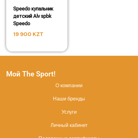
Speedo купальник
детский Alv spbk
Speedo
19 900
KZT
Мой The Sport!
О компании
Наши бренды
Услуги
Личный кабинет