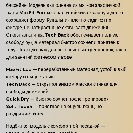
бассейне. Модель выполнена из мягкой эластичной
ткани
MaxFit Eco
, которая устойчива к хлору и долго
сохраняет форму. Купальник плотно садится по
фигуре, не натирает и не сковывает движения.
Открытая спинка
Tech Back
обеспечивает полную
свободу рук, а материал быстро сохнет и приятен к
телу. Подходит как для интенсивных тренировок, так и
для занятий фитнесом в воде.
MaxFit Eco
— переработанный материал, устойчивый
к хлору и выцветанию
Tech Back
— открытая анатомическая спинка для
свободы движений
Quick Dry
— быстро сохнет после тренировок
Soft Touch
— приятная на ощупь ткань, не
раздражает кожу
Надёжная модель с комфортной посадкой —