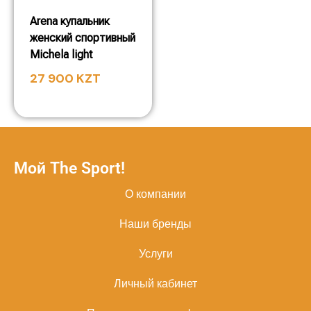
Arena купальник
женский спортивный
Michela light
27 900
KZT
Мой The Sport!
О компании
Наши бренды
Услуги
Личный кабинет