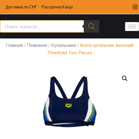
Доставка по СНГ · Рассрочка Kaspi
Главная
/
Плавание
/
Купальники
/ Arena купальник женский
Threefold Two Pieces