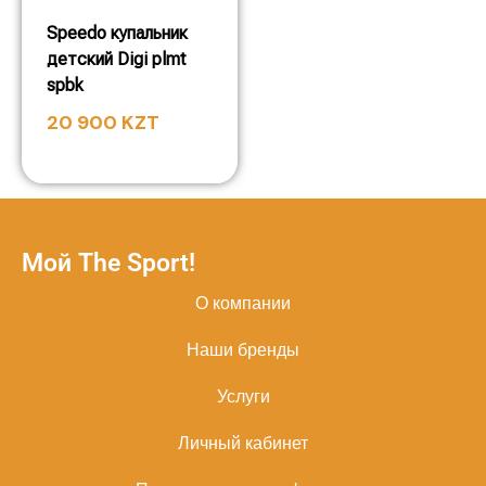
Speedo купальник
детский Digi plmt
spbk
20 900
KZT
Мой The Sport!
О компании
Наши бренды
Услуги
Личный кабинет