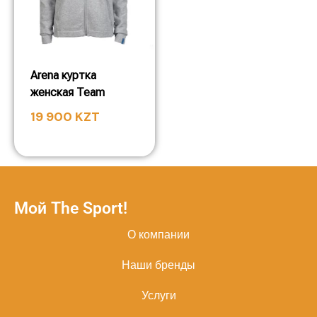
Arena куртка
женская Team
19 900
KZT
Мой The Sport!
О компании
Наши бренды
Услуги