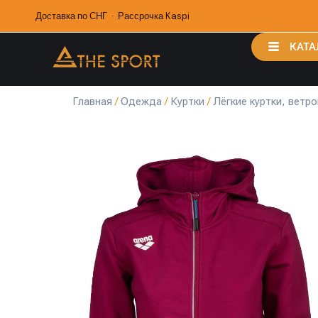
Доставка по СНГ · Рассрочка Kaspi
КАТА
Главная
/
Одежда
/
Куртки
/
Лёгкие куртки, ветро