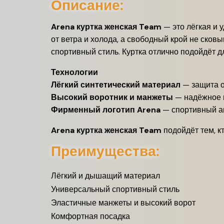
Описание:
Arena куртка женская Team
— это лёгкая и 
от ветра и холода, а свободный крой не ско
спортивный стиль. Куртка отлично подойдёт д
Технологии
Лёгкий синтетический материал
— защита о
Высокий воротник и манжеты
— надёжное 
Фирменный логотип Arena
— спортивный а
Arena куртка женская Team
подойдёт тем, к
Преимущества:
Лёгкий и дышащий материал
Универсальный спортивный стиль
Эластичные манжеты и высокий ворот
Комфортная посадка