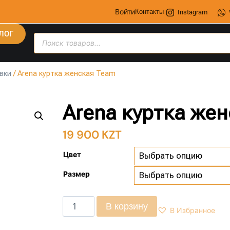
Войти
Контакты
Instagram
ЛОГ
вки
/ Arena куртка женская Team
Arena куртка же
19 900
KZT
Цвет
Размер
В корзину
В Избранное