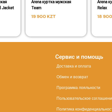
ская
Arena куртка мужская
Arena к
 Jacket
Team
Relax
19 900
KZT
18 90
Сервис и помощь
Доставка и оплата
Обмен и возврат
Программа лояльности
Пользовательское соглашен
Политика конфиденциальнос