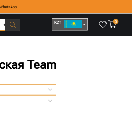
WhatsApp
0
KZT
RUB
нская Team