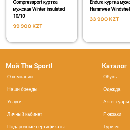
Compressport куртка
Endura куртка муж
мужская Winter insulated
Hummvee Windshell
10/10
33 900
KZT
99 900
KZT
Мой The Sport!
Каталог
О компании
Обувь
Наши бренды
Одежда
Услуги
Аксессуары
Личный кабинет
Рюкзаки
Подарочные сертификаты
Туризм