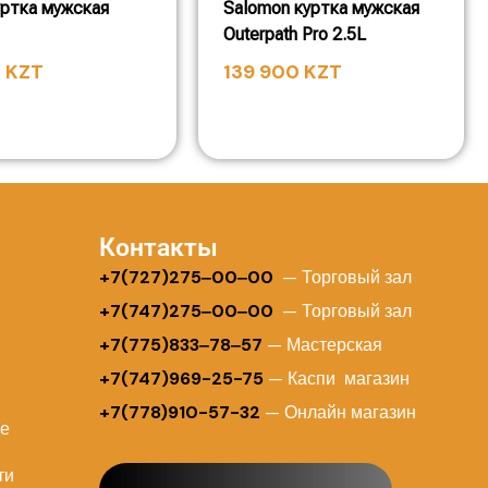
уртка мужская
Salomon куртка мужская
Outerpath Pro 2.5L
0
KZT
139 900
KZT
Контакты
+
7(727)275‒00‒00
— Торговый зал
+7(747)275‒00‒00
— Торговый зал
+7(775)833‒78‒57
— Мастерская
+7(747)969-25-75
— Каспи магазин
+7(778)910-57-32
— Онлайн магазин
ие
ти