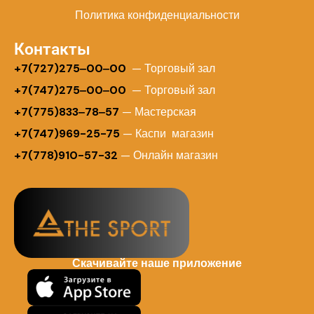
Политика конфиденциальности
Контакты
+
7(727)275‒00‒00
— Торговый зал
+7(747)275‒00‒00
— Торговый зал
+7(775)833‒78‒57
— Мастерская
+7(747)969-25-75
— Каспи магазин
+7(778)910-57-32
— Онлайн магазин
Скачивайте наше приложение