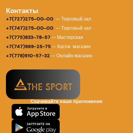
Контакты
+
7(727)275‒00‒00
— Торговый зал
+7(747)275‒00‒00
— Торговый зал
+7(775)833‒78‒57
— Мастерская
+7(747)969-25-75
— Каспи магазин
+7(778)910-57-32
— Онлайн магазин
Скачивайте наше приложение