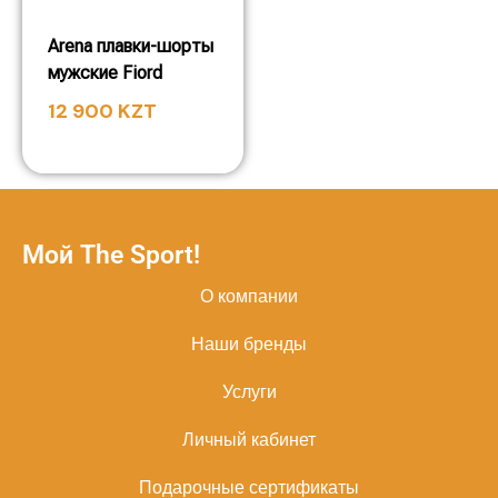
Arena плавки-шорты
мужские Fiord
12 900
KZT
Мой The Sport!
О компании
Наши бренды
Услуги
Личный кабинет
Подарочные сертификаты