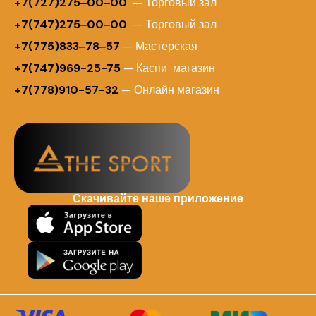
+
7(727)275‒00‒00
— Торговый зал
+7(747)275‒00‒00
— Торговый зал
+7(775)833‒78‒57
— Мастерская
+7(747)969-25-75
— Каспи магазин
+7(778)910-57-32
— Онлайн магазин
Скачивайте наше приложение