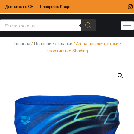
Доставка по СНГ · Рассрочка Kaspi
Главная
/
Плавание
/
Плавки
/ Arena плавки детские
спортивные Shading