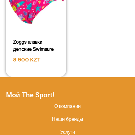
Zoggs плавки
детские Swimsure
8 900
KZT
Мой The Sport!
О компании
Наши бренды
Услуги