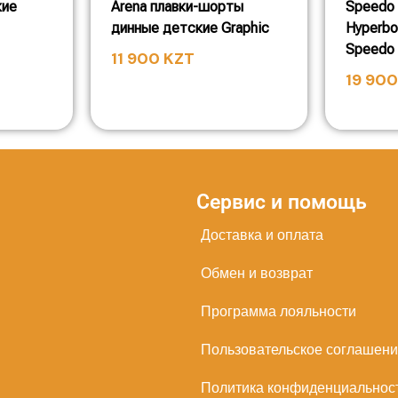
кие
Arena плавки-шорты
Speedo 
динные детские Graphic
Hyperbo
Speedo
11 900
KZT
19 90
Сервис и помощь
Доставка и оплата
Обмен и возврат
Программа лояльности
Пользовательское соглашен
Политика конфиденциальнос