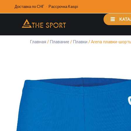
Доставка по СНГ · Рассрочка Kaspi
КАТА
Главная
/
Плавание
/
Плавки
/ Arena плавки-шорт