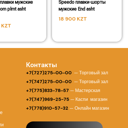
плавки мужские
Speedo плавки-шорты
om plmt asht
мужские End asht
18 900
KZT
0
KZT
Контакты
+
7(727)275‒00‒00
— Торговый зал
+7(747)275‒00‒00
— Торговый зал
+7(775)833‒78‒57
— Мастерская
+7(747)969-25-75
— Каспи магазин
+7(778)910-57-32
— Онлайн магазин
ие
ти