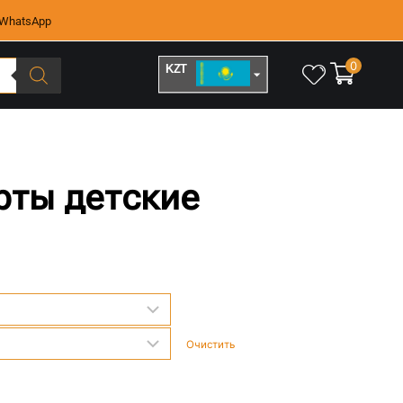
WhatsApp
0
KZT
RUB
рты детские
Очистить