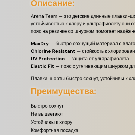
Описание:
Arena Team — это детские длинные плавки-шо
устойчивостью к хлору и ультрафиолету они о
пояс на резинке со шнурком помогает надёжн
MaxDry
— быстро сохнущий материал с вла
Chlorine Resistant
— стойкость к хлорирова
UV Protection
— защита от ультрафиолета
Elastic Fit
— пояс с утягивающим шнурком дл
Плавки-шорты быстро сохнут, устойчивы к хло
Преимущества:
Быстро сохнут
Не выцветают
Устойчивы к хлору
Комфортная посадка