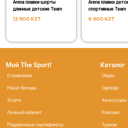
Arena плавки-шорты
Arena плавки детс
длинные детские Team
спортивные Team
12 900
KZT
6 900
KZT
Мой The Sport!
Каталог
О компании
Обувь
Наши бренды
Одежда
Услуги
Аксессуары
Личный кабинет
Рюкзаки
Подарочные сертификаты
Туризм