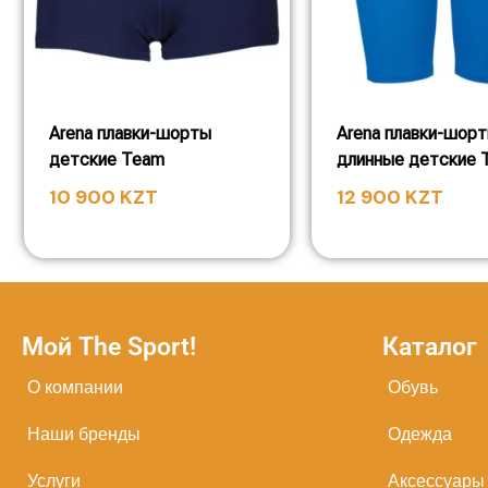
Arena плавки-шорты
Arena плавки-шор
детские Team
длинные детские 
10 900
KZT
12 900
KZT
Мой The Sport!
Каталог
О компании
Обувь
Наши бренды
Одежда
Услуги
Аксессуары