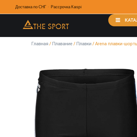
Доставка по СНГ · Рассрочка Kaspi
КАТА
Главная
/
Плавание
/
Плавки
/ Arena плавки-шорт