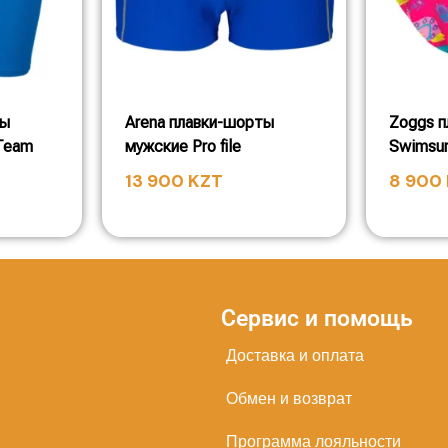
ты
Arena плавки-шорты
Zoggs п
Team
мужские Pro file
Swimsu
13 900
KZT
8 900
Сервис и помощь
Доставка и оплата
Обмен и возврат
Программа лояльности