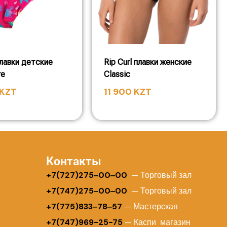
лавки детские
Rip Curl плавки женские
re
Classic
KZT
11 900
KZT
Контакты
+
7(727)275‒00‒00
— Торговый зал
+7(747)275‒00‒00
— Торговый зал
+7(775)833‒78‒57
— Мастерская
+7(747)969-25-75
— Каспи магазин