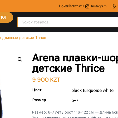
Войти
Контакты
Instagram
ЛОГ
ы длинные детские Thrice
Arena плавки-шо
детские Thrice
9 900
KZT
Цвет
Размер
Размер: 6–7 лет / рост 116–122 см — Длина бо
Ткань: эластичный полиэстер с УФ-защитой и