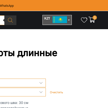
WhatsApp
0
KZT
RUB
рты длинные
Очистить
кового шва: 30 см
 хлоростойкостью