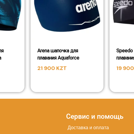
ля
Arena шапочка для
Speedo 
a
плавания Aquaforce
плавани
21 900
KZT
19 90
Сервис и помощь
Доставка и оплата