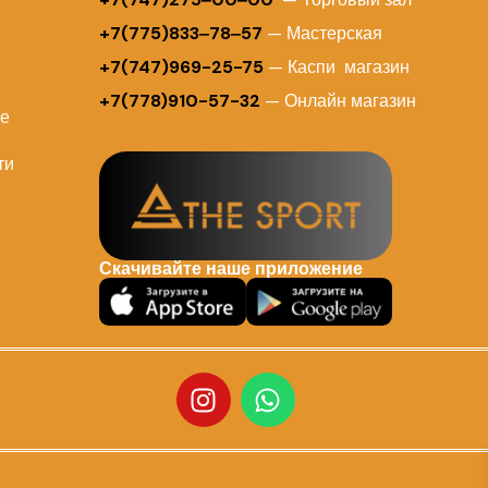
+7(775)833‒78‒57
— Мастерская
+7(747)969-25-75
— Каспи магазин
+7(778)910-57-32
— Онлайн магазин
ие
ти
Скачивайте наше приложение