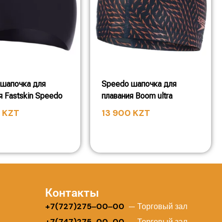
шапочка для
Speedo шапочка для
я Fastskin Speedo
плавания Boom ultra
0
KZT
13 900
KZT
Контакты
+
7(727)275‒00‒00
— Торговый зал
+7(747)275‒00‒00
— Торговый зал