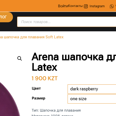
Войти
Контакты
Instagram
ЛОГ
na шапочка для плавания Soft Latex
Arena шапочка дл
Latex
1 900
KZT
Цвет
Размер
Тип: Шапочка для плавания
Материал: 100% латекс