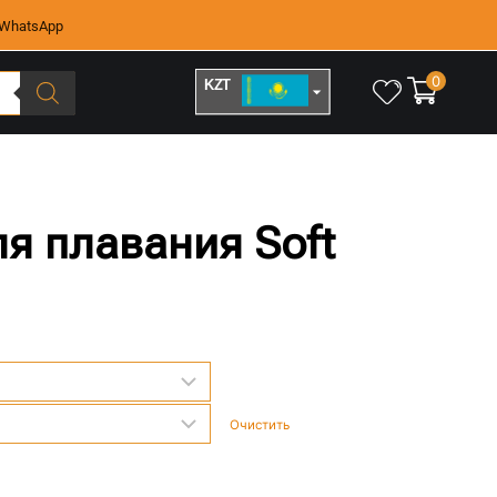
WhatsApp
0
KZT
RUB
я плавания Soft
Очистить