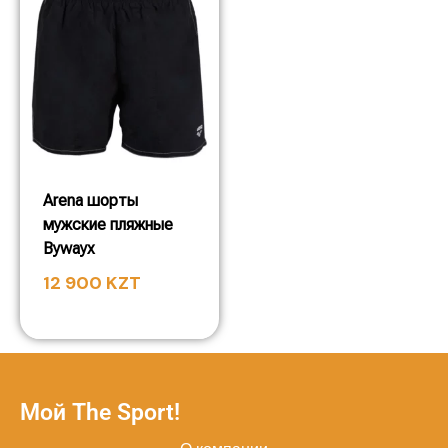
Arena шорты
мужские пляжные
Bywayx
12 900
KZT
Мой The Sport!