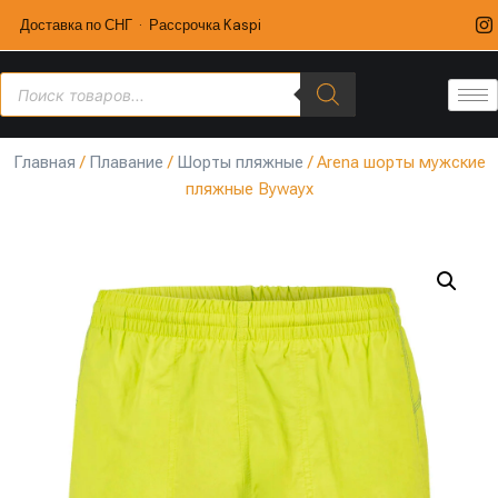
Доставка по СНГ · Рассрочка Kaspi
Главная
/
Плавание
/
Шорты пляжные
/ Arena шорты мужские
пляжные Bywayx