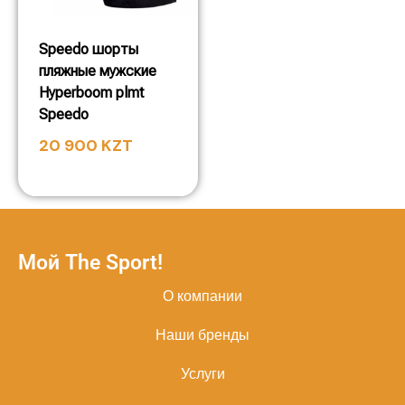
Speedo шорты
пляжные мужские
Hyperboom plmt
Speedo
20 900
KZT
Мой The Sport!
О компании
Наши бренды
Услуги