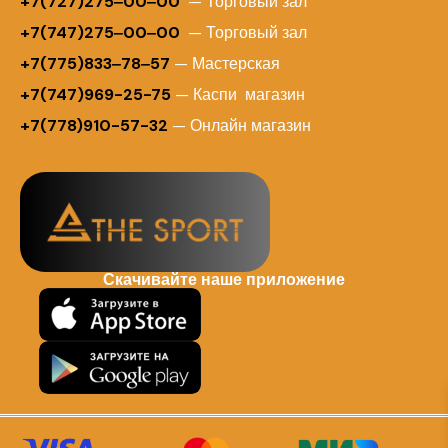
+
7(727)275‒00‒00
— Торговый зал
+7(747)275‒00‒00
— Торговый зал
+7(775)833‒78‒57
— Мастерская
+7(747)969-25-75
— Каспи магазин
+7(778)910-57-32
— Онлайн магазин
Скачивайте наше приложение