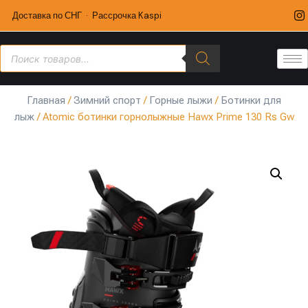
Доставка по СНГ · Рассрочка Kaspi
Главная
/
Зимний спорт
/
Горные лыжи
/
Ботинки для
лыж
/ Atomic ботинки горнолыжные Hawx Prime 130 Rs Gw