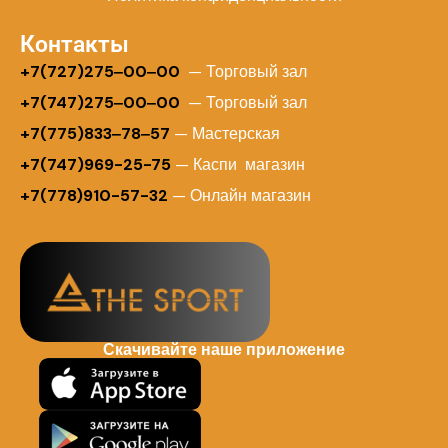
Контакты
+
7(727)275‒00‒00
— Торговый зал
+7(747)275‒00‒00
— Торговый зал
+7(775)833‒78‒57
— Мастерская
+7(747)969-25-75
— Каспи магазин
+7(778)910-57-32
— Онлайн магазин
Скачивайте наше приложение