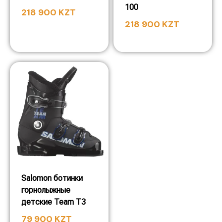
100
218 900
KZT
218 900
KZT
Salomon ботинки
горнолыжные
детские Team T3
79 900
KZT