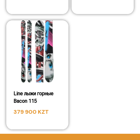
Line лыжи горные
Bacon 115
379 900
KZT