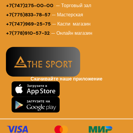
+7(747)275‒00‒00
— Торговый зал
+7(775)833‒78‒57
— Мастерская
+7(747)969-25-75
— Каспи магазин
+7(778)910-57-32
— Онлайн магазин
Скачивайте наше приложение