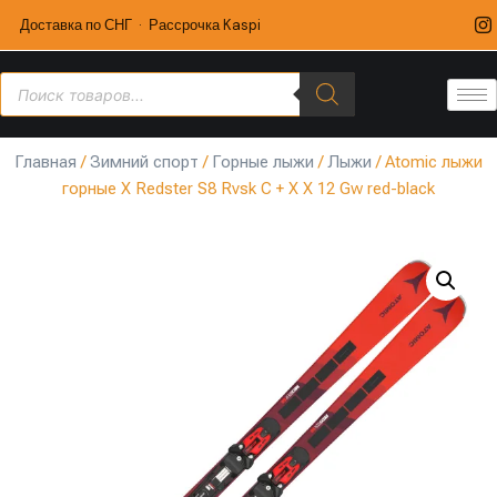
Доставка по СНГ · Рассрочка Kaspi
Главная
/
Зимний спорт
/
Горные лыжи
/
Лыжи
/ Atomic лыжи
горные X Redster S8 Rvsk C + X X 12 Gw red-black